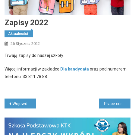
Zapisy 2022
Aktualności
26 Stycznia 2022
Trwają zapisy do naszej szkoły.
Więcej informacji w zakładce
Dla kandydata
oraz pod numerem
telefonu: 33 811 78 88.
Nawigacja
Wojewódzkie Konkursy Przedmiotowe 2021/2022
Prace ceramiczne uczniów z klasy 5 i 6
wpisu