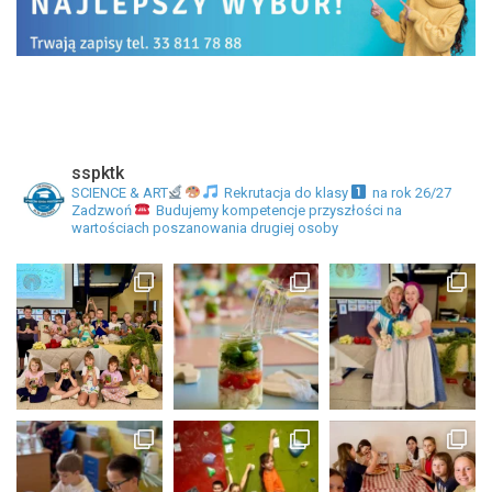
sspktk
SCIENCE & ART
Rekrutacja do klasy
na rok 26/27
Zadzwoń
Budujemy kompetencje przyszłości na
wartościach poszanowania drugiej osoby