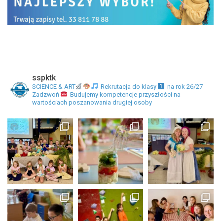
sspktk
SCIENCE & ART
Rekrutacja do klasy
na rok 26/27
Zadzwoń
Budujemy kompetencje przyszłości na
wartościach poszanowania drugiej osoby