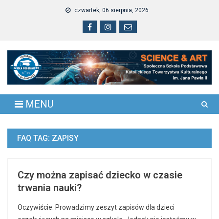
Skip
czwartek, 06 sierpnia, 2026
to
content
MENU
FAQ TAG:
ZAPISY
Czy można zapisać dziecko w czasie
trwania nauki?
Oczywiście. Prowadzimy zeszyt zapisów dla dzieci