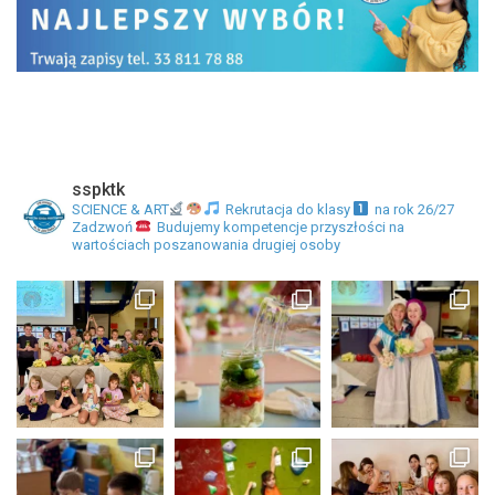
sspktk
SCIENCE & ART
Rekrutacja do klasy
na rok 26/27
Zadzwoń
Budujemy kompetencje przyszłości na
wartościach poszanowania drugiej osoby