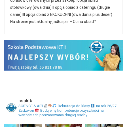
obiadów oferowanych przez szkołę. I opcja obiad
stołówkowy (dwa dnia) II opcja obiad z cateringu (drugie
danie) III opcja obiad z EKOKUCHNI (dwa dania plus deser)
Na stronie jest aktualny jadłospis – Co na obiad?
sspktk
SCIENCE & ART
Rekrutacja do klasy
na rok 26/27
Zadzwoń
Budujemy kompetencje przyszłości na
wartościach poszanowania drugiej osoby