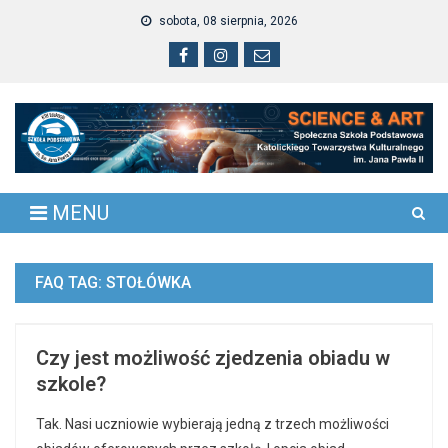
Skip
sobota, 08 sierpnia, 2026
to
content
MENU
FAQ TAG:
STOŁÓWKA
Czy jest możliwość zjedzenia obiadu w
szkole?
Tak. Nasi uczniowie wybierają jedną z trzech możliwości