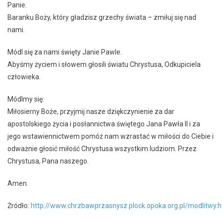
Panie.
Baranku Boży, który gładzisz grzechy świata – zmiłuj się nad
nami.
Módl się za nami święty Janie Pawle.
Abyśmy życiem i słowem głosili światu Chrystusa, Odkupiciela
człowieka.
Módlmy się:
Miłosierny Boże, przyjmij nasze dziękczynienie za dar
apostolskiego życia i posłannictwa świętego Jana Pawła II i za
jego wstawiennictwem pomóż nam wzrastać w miłości do Ciebie i
odważnie głosić miłość Chrystusa wszystkim ludziom. Przez
Chrystusa, Pana naszego.
Amen.
Żródło:
http://www.chrzbawprzasnysz.plock.opoka.org.pl/modlitwy.h