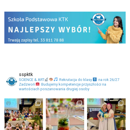
sspktk
SCIENCE & ART
Rekrutacja do klasy
na rok 26/27
Zadzwoń
Budujemy kompetencje przyszłości na
wartościach poszanowania drugiej osoby